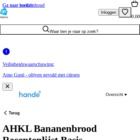
Ga naar hoofdinhoud
Ga naar zoeken
Inloggen
0.00
menu
Waar ben je naar op zoek?
Veiligheidswaarschuwing:
Amo Gusti - olijven gevuld met citroen
Overzicht
Terug
AHKL Bananenbrood