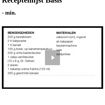
Receptenlijst Basis
-
min.