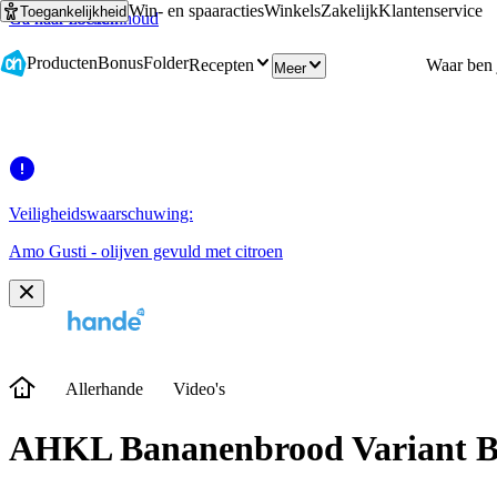
Win- en spaaracties
Winkels
Zakelijk
Klantenservice
Toegankelijkheid
Ga naar hoofdinhoud
Ga naar zoeken
Producten
Bonus
Folder
Recepten
Meer
Veiligheidswaarschuwing:
Amo Gusti - olijven gevuld met citroen
Allerhande
Video's
AHKL Bananenbrood Variant 