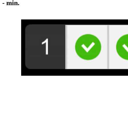
-
min.