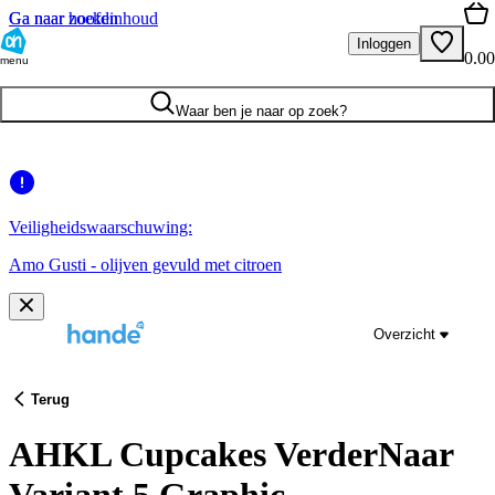
Ga naar hoofdinhoud
Ga naar zoeken
Inloggen
0.00
menu
Waar ben je naar op zoek?
Veiligheidswaarschuwing:
Amo Gusti - olijven gevuld met citroen
Overzicht
Terug
AHKL Cupcakes VerderNaar