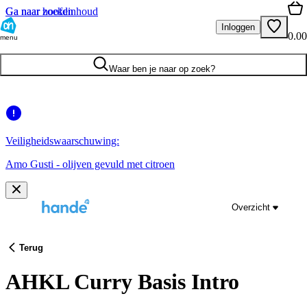
Ga naar hoofdinhoud
Ga naar zoeken
Inloggen
0.00
menu
Waar ben je naar op zoek?
Veiligheidswaarschuwing:
Amo Gusti - olijven gevuld met citroen
Overzicht
Terug
AHKL Curry Basis Intro