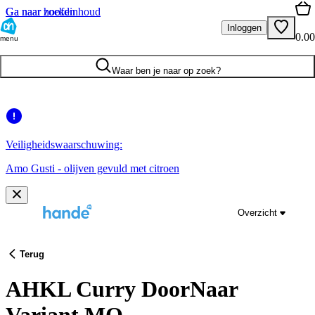
Ga naar hoofdinhoud
Ga naar zoeken
Inloggen
0.00
menu
Waar ben je naar op zoek?
Veiligheidswaarschuwing:
Amo Gusti - olijven gevuld met citroen
Overzicht
Terug
AHKL Curry DoorNaar