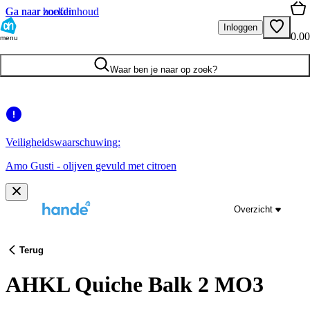
Ga naar hoofdinhoud
Ga naar zoeken
Inloggen
0.00
menu
Waar ben je naar op zoek?
Veiligheidswaarschuwing:
Amo Gusti - olijven gevuld met citroen
Overzicht
Terug
AHKL Quiche Balk 2 MO3