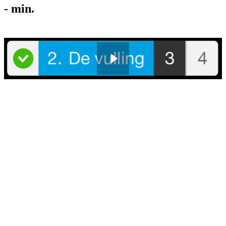
-
min.