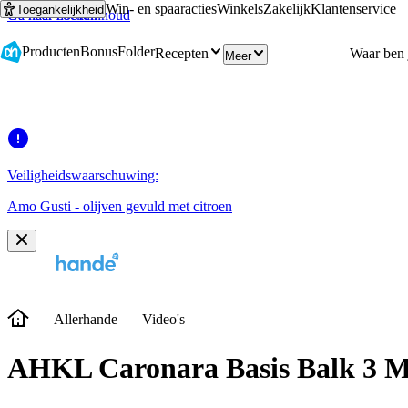
Win- en spaaracties
Winkels
Zakelijk
Klantenservice
Toegankelijkheid
Ga naar hoofdinhoud
Ga naar zoeken
Producten
Bonus
Folder
Recepten
Meer
Veiligheidswaarschuwing:
Amo Gusti - olijven gevuld met citroen
Allerhande
Video's
AHKL Caronara Basis Balk 3 