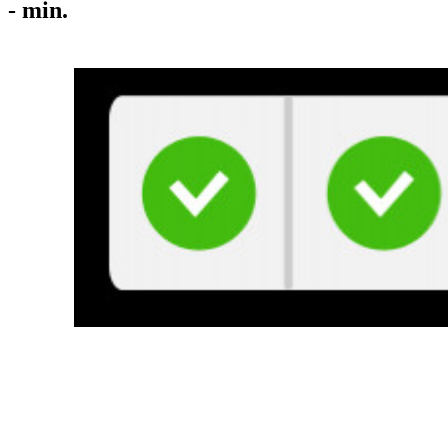
-
min.