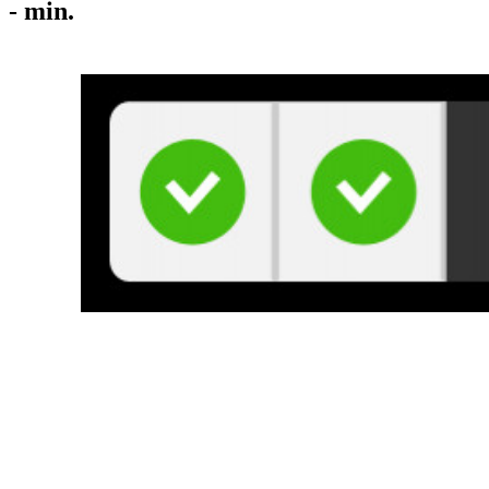
-
min.