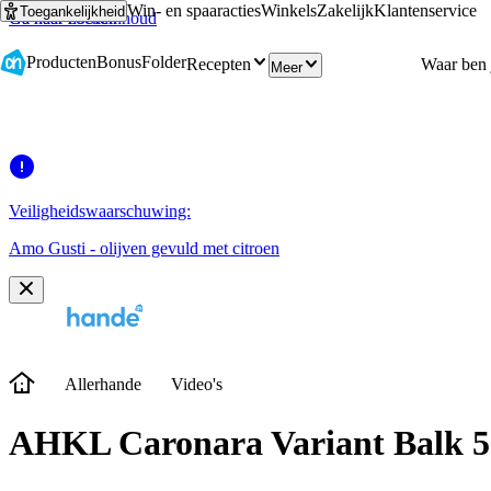
Win- en spaaracties
Winkels
Zakelijk
Klantenservice
Toegankelijkheid
Ga naar hoofdinhoud
Ga naar zoeken
Producten
Bonus
Folder
Recepten
Meer
Veiligheidswaarschuwing:
Amo Gusti - olijven gevuld met citroen
Allerhande
Video's
AHKL Caronara Variant Balk 