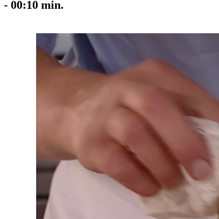
-
00:10
min.