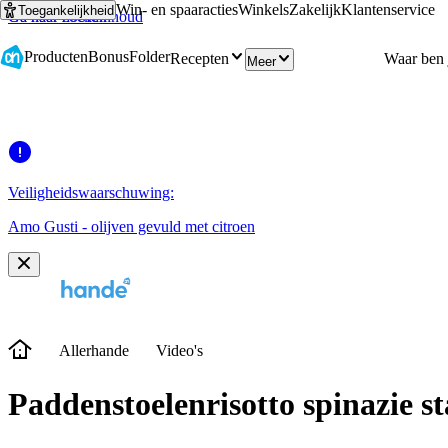
Win- en spaaracties
Winkels
Zakelijk
Klantenservice
Toegankelijkheid
Ga naar hoofdinhoud
Ga naar zoeken
Producten
Bonus
Folder
Recepten
Meer
Veiligheidswaarschuwing:
Amo Gusti - olijven gevuld met citroen
Allerhande
Video's
Paddenstoelenrisotto spinazie s