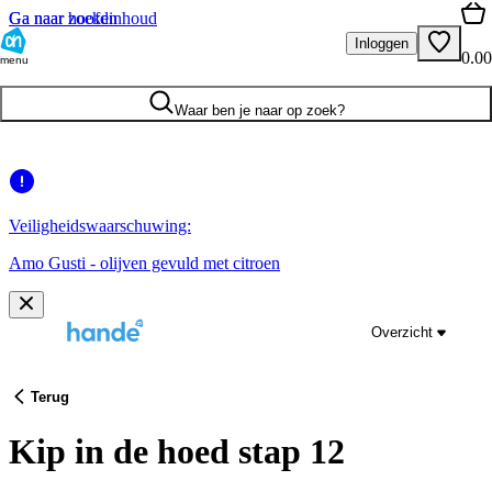
Ga naar hoofdinhoud
Ga naar zoeken
Inloggen
0.00
menu
Waar ben je naar op zoek?
Veiligheidswaarschuwing:
Amo Gusti - olijven gevuld met citroen
Overzicht
Terug
Kip in de hoed stap 12