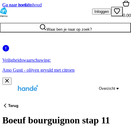
Ga naar hoofdinhoud
Ga naar zoeken
Inloggen
0.00
menu
Waar ben je naar op zoek?
Veiligheidswaarschuwing:
Amo Gusti - olijven gevuld met citroen
Overzicht
Terug
Boeuf bourguignon stap 11