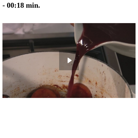
-
00:18
min.