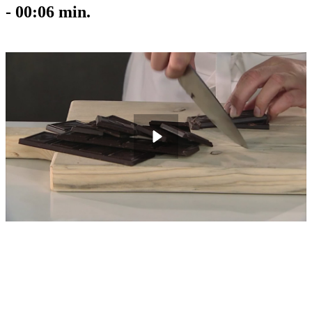
-
00:06
min.