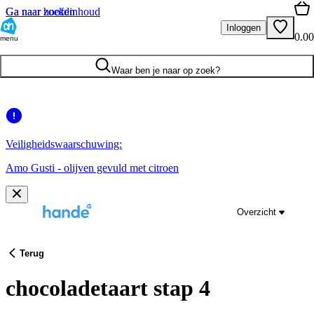
Ga naar hoofdinhoud
Ga naar zoeken
Inloggen
0.00
menu
Waar ben je naar op zoek?
Veiligheidswaarschuwing:
Amo Gusti - olijven gevuld met citroen
Overzicht
Terug
chocoladetaart stap 4