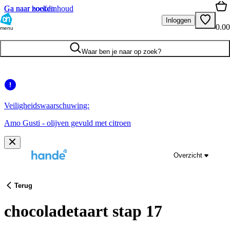
Ga naar hoofdinhoud
Ga naar zoeken
Inloggen
0.00
menu
Waar ben je naar op zoek?
Veiligheidswaarschuwing:
Amo Gusti - olijven gevuld met citroen
Overzicht
Terug
chocoladetaart stap 17