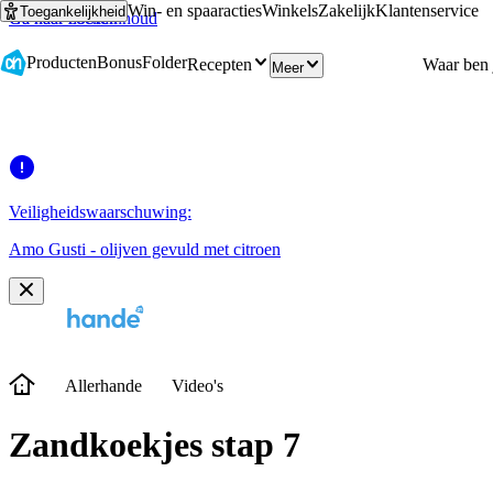
Win- en spaaracties
Winkels
Zakelijk
Klantenservice
Toegankelijkheid
Ga naar hoofdinhoud
Ga naar zoeken
Producten
Bonus
Folder
Recepten
Meer
Veiligheidswaarschuwing:
Amo Gusti - olijven gevuld met citroen
Allerhande
Video's
Zandkoekjes stap 7