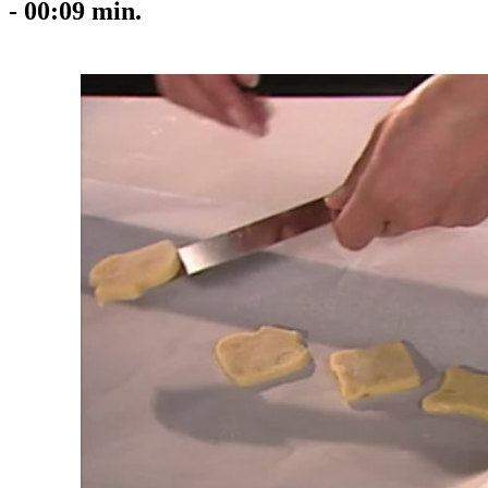
-
00:09
min.