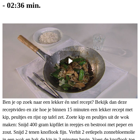
-
02:36
min.
Ben je op zoek naar een lekker én snel recept? Bekijk dan deze
receptvideo en zie hoe je binnen 15 minuten een lekker recept met
kip, peultjes en rijst op tafel zet. Zoete kip en peultjes uit de wok
maken: Snijd 400 gram kipfilet in reepjes en bestrooi met peper en
zout. Snijd 2 tenen knoflook fijn. Verhit 2 eetlepels zonnebloemolie
in een wok en bak de kip in 3 minuten bruin. Voeg de knoflook toe