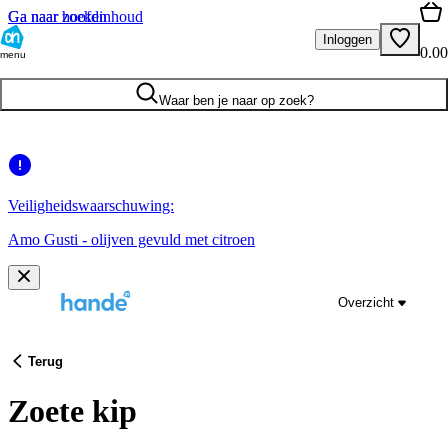
Ga naar hoofdinhoud
Ga naar zoeken
Inloggen
0.00
menu
Waar ben je naar op zoek?
Veiligheidswaarschuwing:
Amo Gusti - olijven gevuld met citroen
Overzicht
Terug
Zoete kip