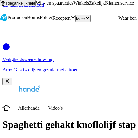
Win- en spaaracties
Winkels
Zakelijk
Klantenservice
Toegankelijkheid
Ga naar hoofdinhoud
Ga naar zoeken
Producten
Bonus
Folder
Recepten
Meer
Veiligheidswaarschuwing:
Amo Gusti - olijven gevuld met citroen
Allerhande
Video's
Spaghetti gehakt knoflolijf stap