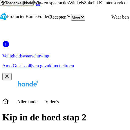
Win- en spaaracties
Winkels
Zakelijk
Klantenservice
Toegankelijkheid
Ga naar hoofdinhoud
Ga naar zoeken
Producten
Bonus
Folder
Recepten
Meer
Veiligheidswaarschuwing:
Amo Gusti - olijven gevuld met citroen
Allerhande
Video's
Kip in de hoed stap 2