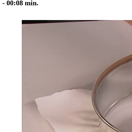
-
00:08
min.