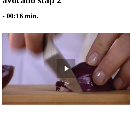
avocado stap 2
-
00:16
min.