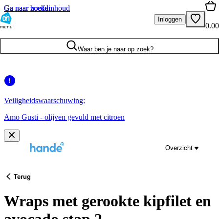
Ga naar hoofdinhoud
Ga naar zoeken
Inloggen
0.00
menu
Waar ben je naar op zoek?
Veiligheidswaarschuwing:
Amo Gusti - olijven gevuld met citroen
Overzicht
Terug
Wraps met gerookte kipfilet en