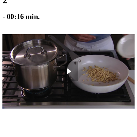
2
-
00:16
min.