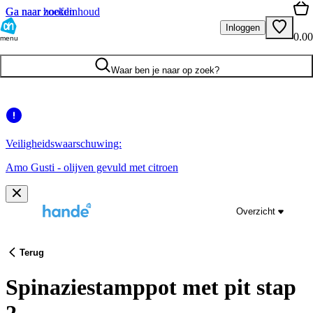
Ga naar hoofdinhoud
Ga naar zoeken
Inloggen
0.00
menu
Waar ben je naar op zoek?
Veiligheidswaarschuwing:
Amo Gusti - olijven gevuld met citroen
Overzicht
Terug
Spinaziestamppot met pit stap