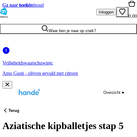
Ga naar hoofdinhoud
Ga naar zoeken
Inloggen
0.00
menu
Waar ben je naar op zoek?
Veiligheidswaarschuwing:
Amo Gusti - olijven gevuld met citroen
Overzicht
Terug
Aziatische kipballetjes stap 5