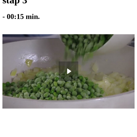
stap 3
-
00:15
min.