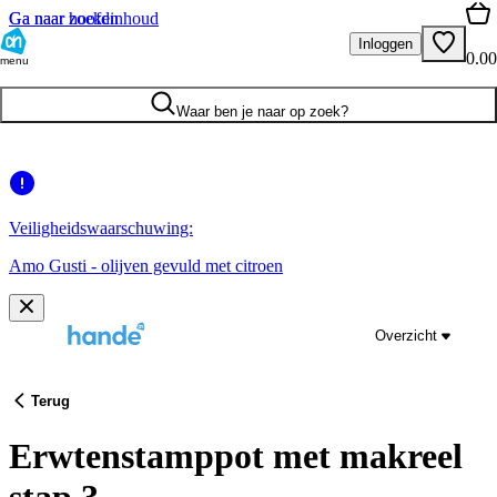
Ga naar hoofdinhoud
Ga naar zoeken
Inloggen
0.00
menu
Waar ben je naar op zoek?
Veiligheidswaarschuwing:
Amo Gusti - olijven gevuld met citroen
Overzicht
Terug
Erwtenstamppot met makreel