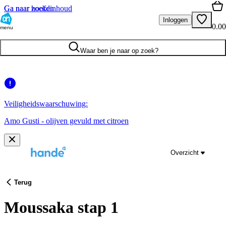
Ga naar hoofdinhoud
Ga naar zoeken
Inloggen
0.00
menu
Waar ben je naar op zoek?
Veiligheidswaarschuwing:
Amo Gusti - olijven gevuld met citroen
Overzicht
Terug
Moussaka stap 1