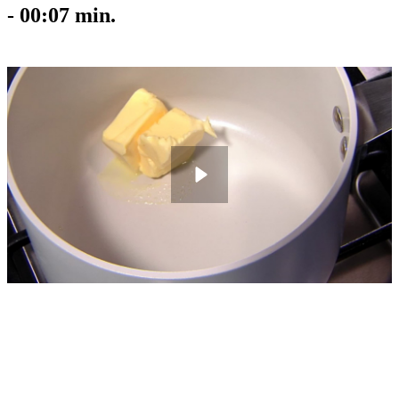
-
00:07
min.