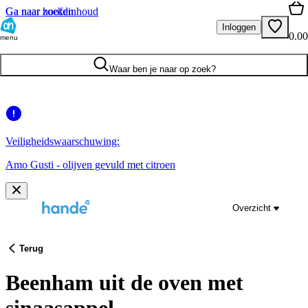
Ga naar hoofdinhoud
Ga naar zoeken
Inloggen
0.00
menu
Waar ben je naar op zoek?
Veiligheidswaarschuwing:
Amo Gusti - olijven gevuld met citroen
Overzicht
Terug
Beenham uit de oven met