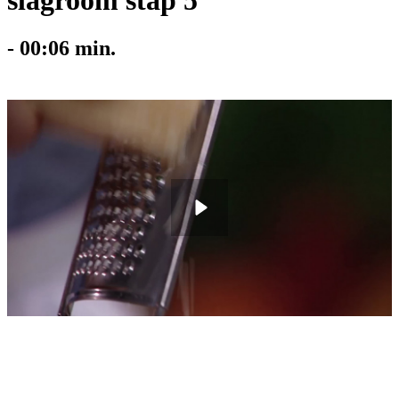
slagroom stap 5
-
00:06
min.