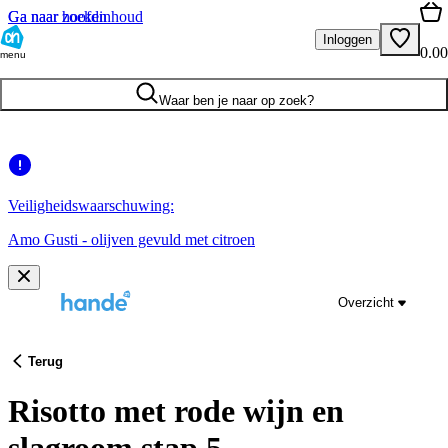
Ga naar hoofdinhoud
Ga naar zoeken
Inloggen
0.00
menu
Waar ben je naar op zoek?
Veiligheidswaarschuwing:
Amo Gusti - olijven gevuld met citroen
Overzicht
Terug
Risotto met rode wijn en