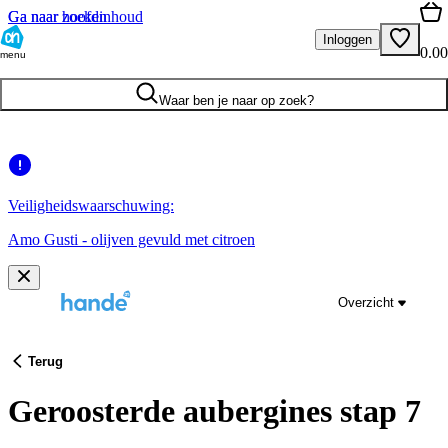
Ga naar hoofdinhoud
Ga naar zoeken
Inloggen
0.00
menu
Waar ben je naar op zoek?
Veiligheidswaarschuwing:
Amo Gusti - olijven gevuld met citroen
Overzicht
Terug
Geroosterde aubergines stap 7