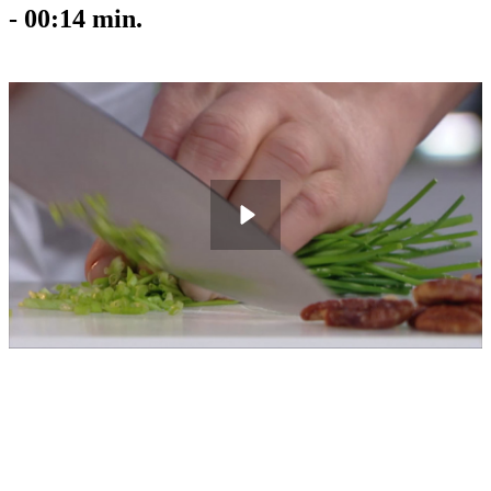
-
00:14
min.