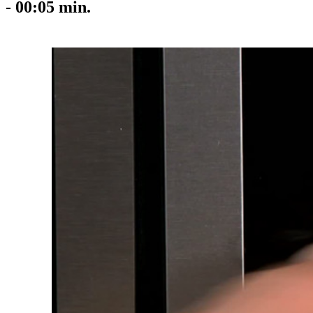
-
00:05
min.