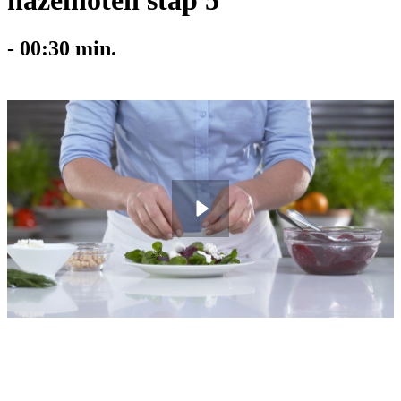
hazelnoten stap 5
-
00:30
min.