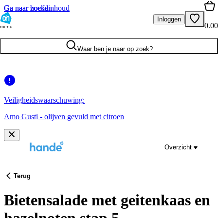
Ga naar hoofdinhoud
Ga naar zoeken
Inloggen
0.00
menu
Waar ben je naar op zoek?
Veiligheidswaarschuwing:
Amo Gusti - olijven gevuld met citroen
Overzicht
Terug
Bietensalade met geitenkaas en