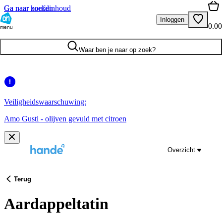
Ga naar hoofdinhoud
Ga naar zoeken
Inloggen
0.00
menu
Waar ben je naar op zoek?
Veiligheidswaarschuwing:
Amo Gusti - olijven gevuld met citroen
Overzicht
Terug
Aardappeltatin