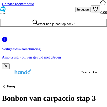
Ga naar hoofdinhoud
Ga naar zoeken
Inloggen
0.00
menu
Waar ben je naar op zoek?
Veiligheidswaarschuwing:
Amo Gusti - olijven gevuld met citroen
Overzicht
Terug
Bonbon van carpaccio stap 3