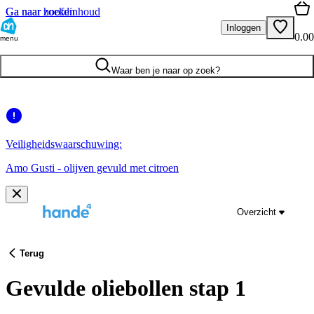
Ga naar hoofdinhoud
Ga naar zoeken
Inloggen
0.00
menu
Waar ben je naar op zoek?
Veiligheidswaarschuwing:
Amo Gusti - olijven gevuld met citroen
Overzicht
Terug
Gevulde oliebollen stap 1