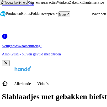
Win- en spaaracties
Winkels
Zakelijk
Klantenservice
Toegankelijkheid
Ga naar hoofdinhoud
Ga naar zoeken
Producten
Bonus
Folder
Recepten
Meer
Veiligheidswaarschuwing:
Amo Gusti - olijven gevuld met citroen
Allerhande
Video's
Slablaadjes met gebakken biefst