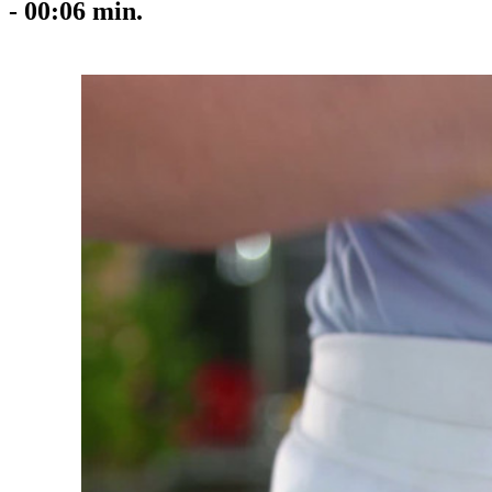
-
00:06
min.