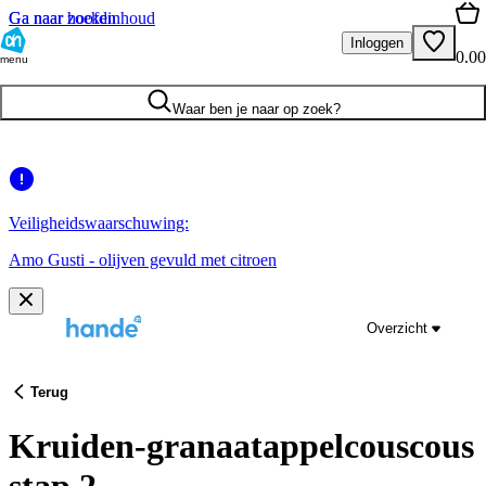
Ga naar hoofdinhoud
Ga naar zoeken
Inloggen
0.00
menu
Waar ben je naar op zoek?
Veiligheidswaarschuwing:
Amo Gusti - olijven gevuld met citroen
Overzicht
Terug
Kruiden-granaatappelcouscous