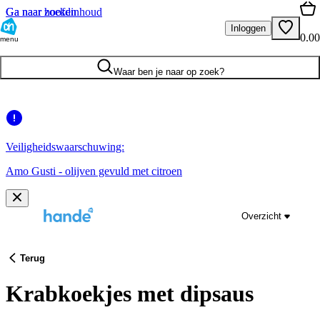
Ga naar hoofdinhoud
Ga naar zoeken
Inloggen
0.00
menu
Waar ben je naar op zoek?
Veiligheidswaarschuwing:
Amo Gusti - olijven gevuld met citroen
Overzicht
Terug
Krabkoekjes met dipsaus