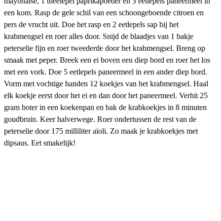
mayonaise, 1 theelepel paprikapoeder en 3 eetlepels paneermeel in
een kom. Rasp de gele schil van een schoongeboende citroen en
pers de vrucht uit. Doe het rasp en 2 eetlepels sap bij het
krabmengsel en roer alles door. Snijd de blaadjes van 1 bakje
peterselie fijn en roer tweederde door het krabmengsel. Breng op
smaak met peper. Breek een ei boven een diep bord en roer het los
met een vork. Doe 5 eetlepels paneermeel in een ander diep bord.
Vorm met vochtige handen 12 koekjes van het krabmengsel. Haal
elk koekje eerst door het ei en dan door het paneermeel. Verhit 25
gram boter in een koekenpan en bak de krabkoekjes in 8 minuten
goudbruin. Keer halverwege. Roer ondertussen de rest van de
peterselie door 175 milliliter aioli. Zo maak je krabkoekjes met
dipsaus. Eet smakelijk!