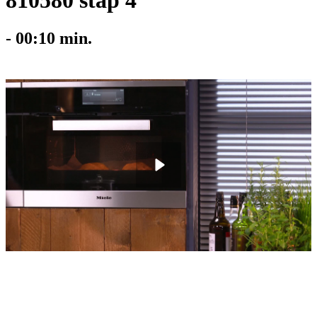
810580 stap 4
-
00:10
min.