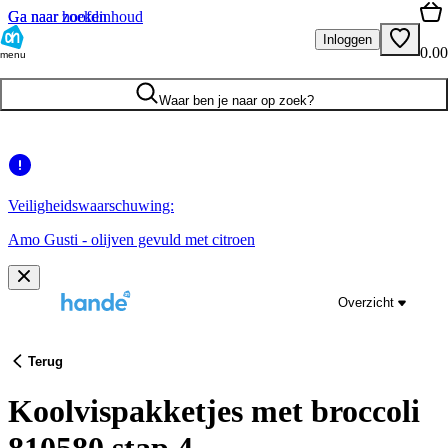
Ga naar hoofdinhoud
Ga naar zoeken
Inloggen
0.00
menu
Waar ben je naar op zoek?
Veiligheidswaarschuwing:
Amo Gusti - olijven gevuld met citroen
Overzicht
Terug
Koolvispakketjes met broccoli