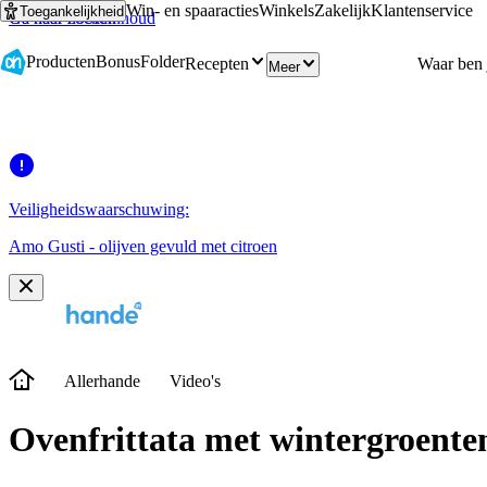
Win- en spaaracties
Winkels
Zakelijk
Klantenservice
Toegankelijkheid
Ga naar hoofdinhoud
Ga naar zoeken
Producten
Bonus
Folder
Recepten
Meer
Veiligheidswaarschuwing:
Amo Gusti - olijven gevuld met citroen
Allerhande
Video's
Ovenfrittata met wintergroenten