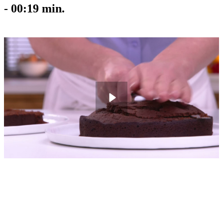
-
00:19
min.