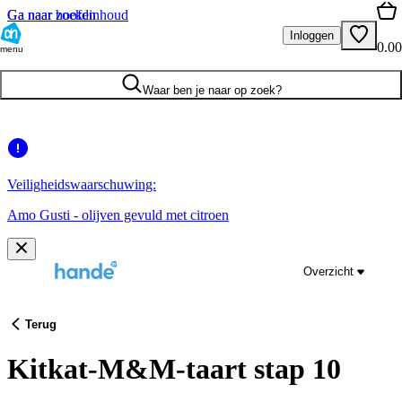
Ga naar hoofdinhoud
Ga naar zoeken
Inloggen
0.00
menu
Waar ben je naar op zoek?
Veiligheidswaarschuwing:
Amo Gusti - olijven gevuld met citroen
Overzicht
Terug
Kitkat-M&M-taart stap 10