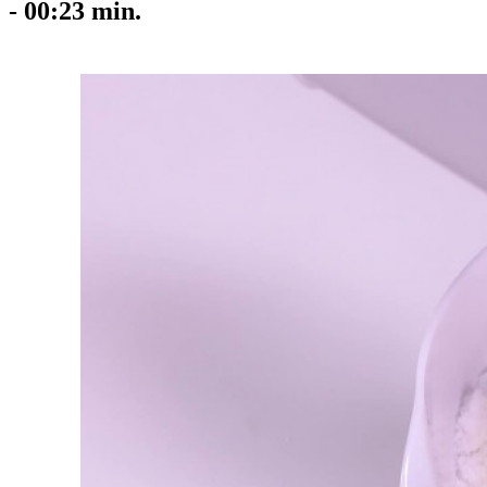
-
00:23
min.