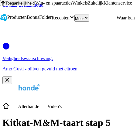
Win- en spaaracties
Winkels
Zakelijk
Klantenservice
Toegankelijkheid
Ga naar hoofdinhoud
Ga naar zoeken
Producten
Bonus
Folder
Recepten
Meer
Veiligheidswaarschuwing:
Amo Gusti - olijven gevuld met citroen
Allerhande
Video's
Kitkat-M&M-taart stap 5