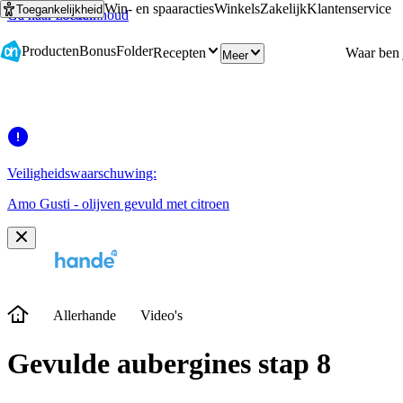
Win- en spaaracties
Winkels
Zakelijk
Klantenservice
Toegankelijkheid
Ga naar hoofdinhoud
Ga naar zoeken
Producten
Bonus
Folder
Recepten
Meer
Veiligheidswaarschuwing:
Amo Gusti - olijven gevuld met citroen
Allerhande
Video's
Gevulde aubergines stap 8