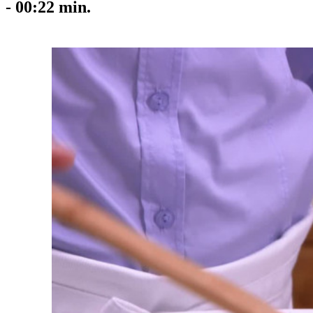
-
00:22
min.