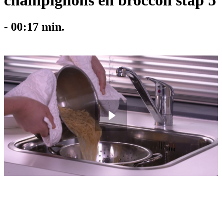
champignons en broccoli stap 5
-
00:17
min.