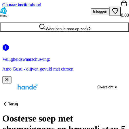
Ga naar hoofdinhoud
Ga naar zoeken
Inloggen
0.00
menu
Waar ben je naar op zoek?
Veiligheidswaarschuwing:
Amo Gusti - olijven gevuld met citroen
Overzicht
Terug
Oosterse soep met