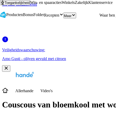
Win- en spaaracties
Winkels
Zakelijk
Klantenservice
Toegankelijkheid
Ga naar hoofdinhoud
Ga naar zoeken
Producten
Bonus
Folder
Recepten
Meer
Veiligheidswaarschuwing:
Amo Gusti - olijven gevuld met citroen
Allerhande
Video's
Couscous van bloemkool met wor