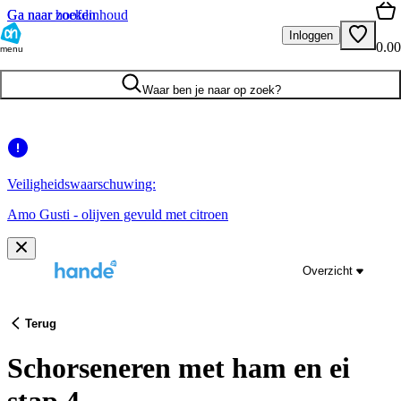
Ga naar hoofdinhoud
Ga naar zoeken
Inloggen
0.00
menu
Waar ben je naar op zoek?
Veiligheidswaarschuwing:
Amo Gusti - olijven gevuld met citroen
Overzicht
Terug
Schorseneren met ham en ei