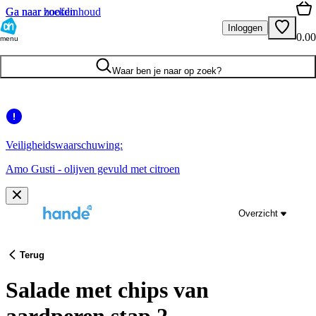
Ga naar hoofdinhoud
Ga naar zoeken
Inloggen
0.00
menu
Waar ben je naar op zoek?
Veiligheidswaarschuwing:
Amo Gusti - olijven gevuld met citroen
Overzicht
Terug
Salade met chips van