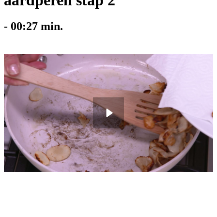
aardperen stap 2
-
00:27
min.