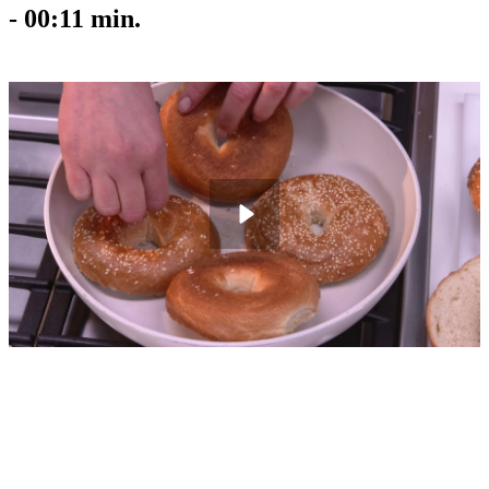
-
00:11
min.