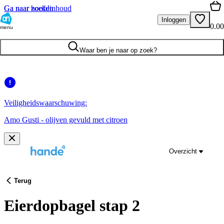
Ga naar hoofdinhoud
Ga naar zoeken
Inloggen
0.00
menu
Waar ben je naar op zoek?
Veiligheidswaarschuwing:
Amo Gusti - olijven gevuld met citroen
Overzicht
Terug
Eierdopbagel stap 2