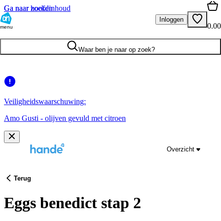
Ga naar hoofdinhoud
Ga naar zoeken
Inloggen
0.00
menu
Waar ben je naar op zoek?
Veiligheidswaarschuwing:
Amo Gusti - olijven gevuld met citroen
Overzicht
Terug
Eggs benedict stap 2