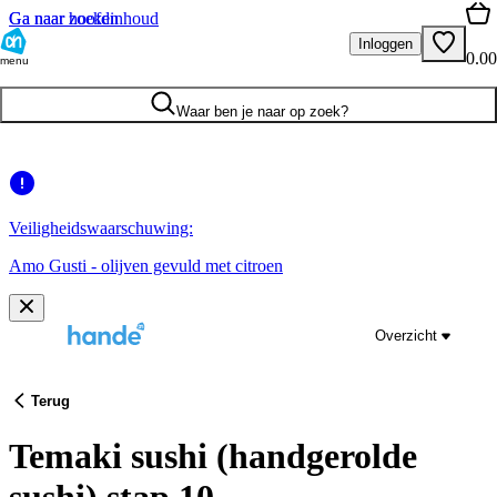
Ga naar hoofdinhoud
Ga naar zoeken
Inloggen
0.00
menu
Waar ben je naar op zoek?
Veiligheidswaarschuwing:
Amo Gusti - olijven gevuld met citroen
Overzicht
Terug
Temaki sushi (handgerolde