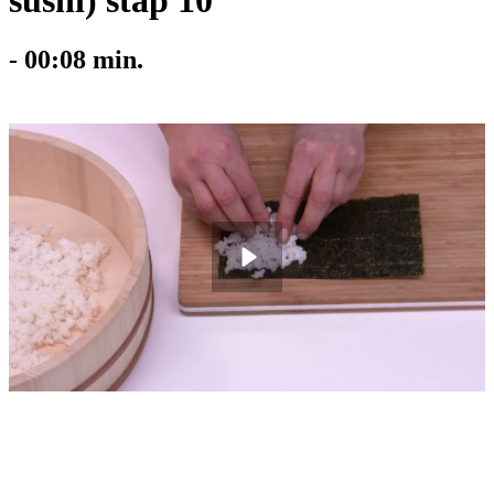
sushi) stap 10
-
00:08
min.