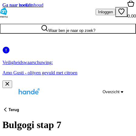
Ga naar hoofdinhoud
Ga naar zoeken
Inloggen
0.00
menu
Waar ben je naar op zoek?
Veiligheidswaarschuwing:
Amo Gusti - olijven gevuld met citroen
Overzicht
Terug
Bulgogi stap 7