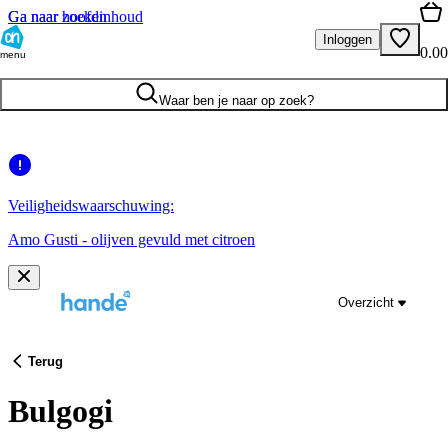
Ga naar hoofdinhoud
Ga naar zoeken
Inloggen
0.00
menu
Waar ben je naar op zoek?
Veiligheidswaarschuwing:
Amo Gusti - olijven gevuld met citroen
Overzicht
Terug
Bulgogi