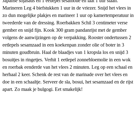
Japanse sojasaus en 1 eetlepel sesamolie en laat 1 uur staan.
Marineren Leg 4 biefstukken 1 uur in de vriezer. Snijd het vlees in
zo dun mogelijke plakjes en marineer 1 uur op kamertemperatuur in
tweederde van de dressing. Roerbakken Schil 3 centimeter verse
gember en snijd fijn. Kook 300 gram pandanrijst met de gember
volgens de aanwijzingen op de verpakking. Rooster ondertussen 2
eetlepels sesamzaad in een koekenpan zonder olie of boter in 3
minuten goudbruin. Haal de blaadjes van 1 kropsla los en snijd 3
bosuitjes in ringetjes. Verhit 1 eetlepel zonnebloemolie in een wok
en roerbak eenderde van het vlees 2 minuten. Leg op een schaal en
herhaal 2 keer. Schenk de rest van de marinade over het vlees en
doe in een schaaltje. Serveer de sla, bosui, het sesamzaad en de rijst
apart. Zo maak je bulgogi. Eet smakelijk!