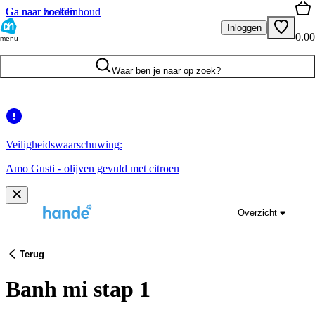
Ga naar hoofdinhoud
Ga naar zoeken
Inloggen
0.00
menu
Waar ben je naar op zoek?
Veiligheidswaarschuwing:
Amo Gusti - olijven gevuld met citroen
Overzicht
Terug
Banh mi stap 1