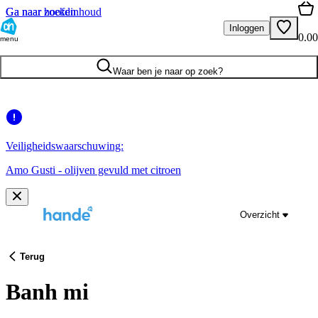
Ga naar hoofdinhoud
Ga naar zoeken
Inloggen
0.00
menu
Waar ben je naar op zoek?
Veiligheidswaarschuwing:
Amo Gusti - olijven gevuld met citroen
Overzicht
Terug
Banh mi