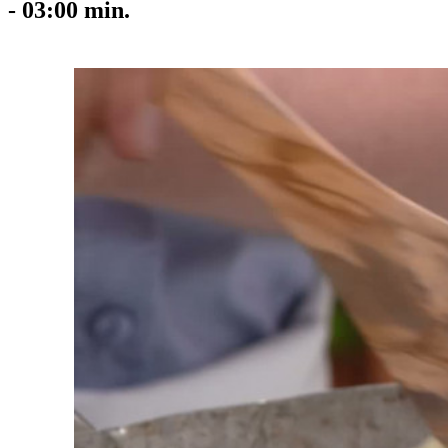
-
03:00
min.