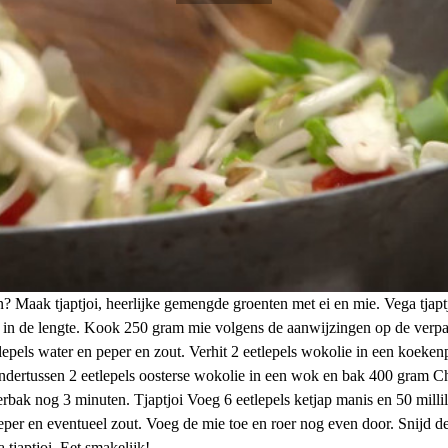
en? Maak tjaptjoi, heerlijke gemengde groenten met ei en mie. Vega tja
e in de lengte. Kook 250 gram mie volgens de aanwijzingen op de verp
tlepels water en peper en zout. Verhit 2 eetlepels wokolie in een koeke
dertussen 2 eetlepels oosterse wokolie in een wok en bak 400 gram 
rbak nog 3 minuten. Tjaptjoi Voeg 6 eetlepels ketjap manis en 50 millil
per en eventueel zout. Voeg de mie toe en roer nog even door. Snijd de
 tjaptjoi. Eet smakelijk!