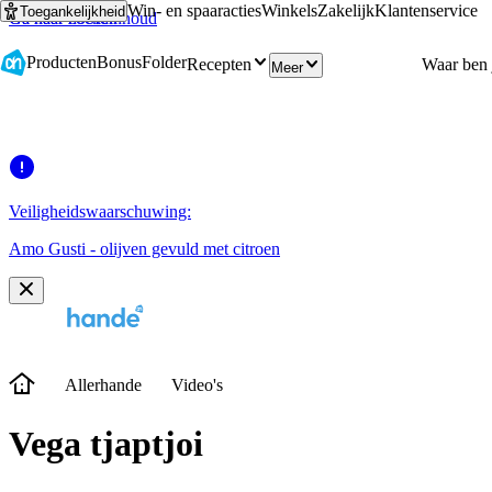
Win- en spaaracties
Winkels
Zakelijk
Klantenservice
Toegankelijkheid
Ga naar hoofdinhoud
Ga naar zoeken
Producten
Bonus
Folder
Recepten
Meer
Veiligheidswaarschuwing:
Amo Gusti - olijven gevuld met citroen
Allerhande
Video's
Vega tjaptjoi